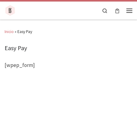
Saltar al contenido
Search
Men
Inicio
»
Easy Pay
Easy Pay
[wpep_form]