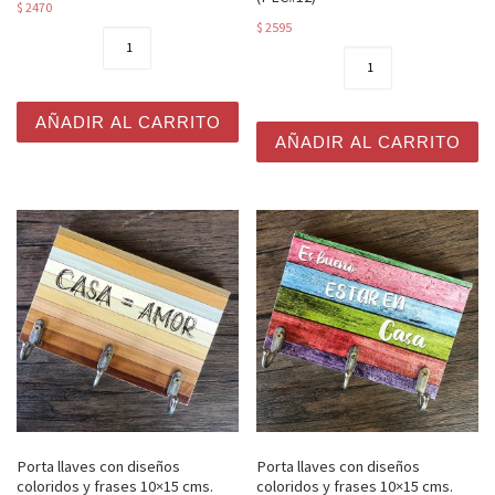
$
2470
$
2595
Portafotos con broche 16x16 cms. (PF#01) cantidad
Porta llaves con diseños co
AÑADIR AL CARRITO
AÑADIR AL CARRITO
Porta llaves con diseños
Porta llaves con diseños
coloridos y frases 10×15 cms.
coloridos y frases 10×15 cms.