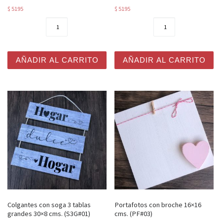
$
5195
$
5195
Colgantes con soga 3 tablas grandes 30x8 cms. (S3G#03
Colgantes con soga 3 tabla
AÑADIR AL CARRITO
AÑADIR AL CARRITO
Colgantes con soga 3 tablas
Portafotos con broche 16×16
grandes 30×8 cms. (S3G#01)
cms. (PF#03)