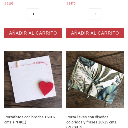
$
5195
$
2470
Colgantes con soga 3 tablas grandes 30x8 cms. (S3G#01
Portafotos con broche 16x16
AÑADIR AL CARRITO
AÑADIR AL CARRITO
Portafotos con broche 16×16
Porta llaves con diseños
cms. (PF#01)
coloridos y frases 10×15 cms.
(PLC#12)