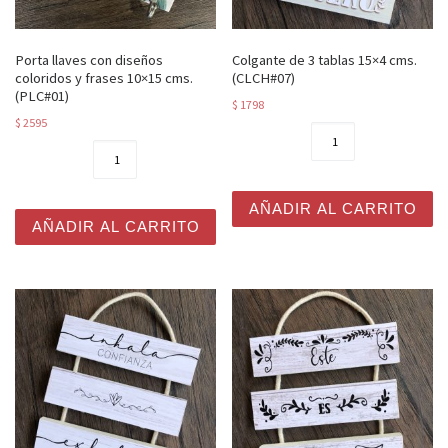
Porta llaves con diseños
Colgante de 3 tablas 15×4 cms.
coloridos y frases 10×15 cms.
(CLCH#07)
(PLC#01)
$
1798
$
2595
Colgante de 3 tablas 15x4 
Porta llaves con diseños coloridos y frases 10x15 cms. 
AÑADIR AL CARRITO
AÑADIR AL CARRITO