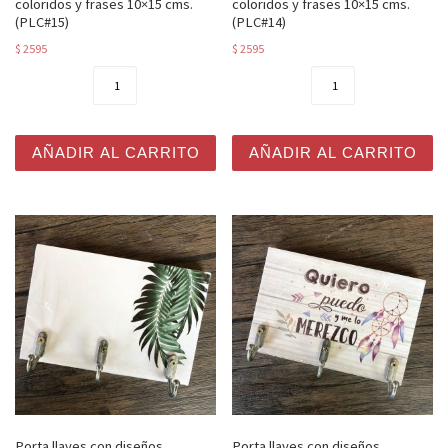
coloridos y frases 10×15 cms.
coloridos y frases 10×15 cms.
(PLC#15)
(PLC#14)
$
2595
$
2595
Porta llaves con diseños coloridos y frases 10x15 cms. 
Porta llaves con diseños co
AÑADIR AL CARRITO
AÑADIR AL CARRITO
Porta llaves con diseños
Porta llaves con diseños