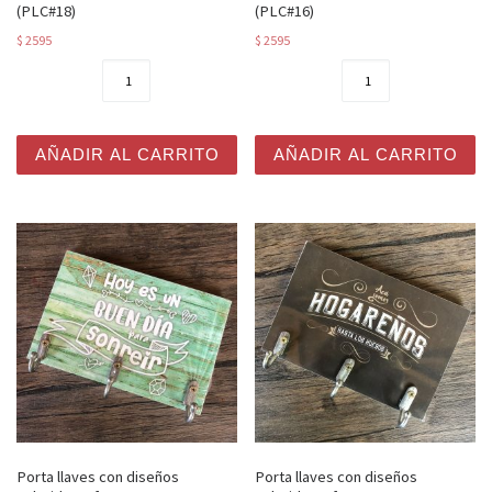
(PLC#18)
(PLC#16)
$
2595
$
2595
Porta llaves con diseños coloridos y frases 10x15 cms. 
Porta llaves con diseños co
AÑADIR AL CARRITO
AÑADIR AL CARRITO
Porta llaves con diseños
Porta llaves con diseños