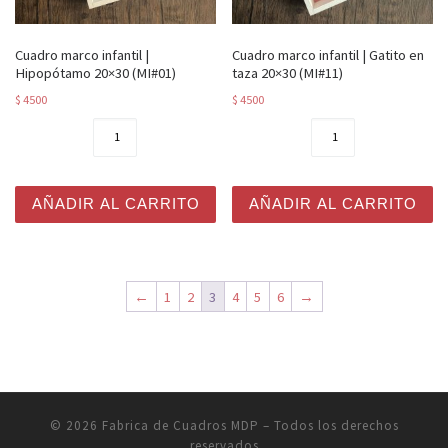
Cuadro marco infantil |
Cuadro marco infantil | Gatito en
Hipopótamo 20×30 (MI#01)
taza 20×30 (MI#11)
$
4500
$
4500
Cuadro marco infantil | Hipopótamo 20x30 (MI#01) canti
Cuadro marco infantil | Gati
AÑADIR AL CARRITO
AÑADIR AL CARRITO
←
1
2
3
4
5
6
→
© 2026
Fabrica de Cuadros MDP
– Todos los derechos
reservados