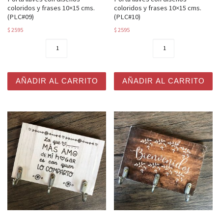
coloridos y frases 10×15 cms.
coloridos y frases 10×15 cms.
(PLC#09)
(PLC#10)
$
2595
$
2595
Porta llaves con diseños coloridos y frases 10x15 cms. 
Porta llaves con diseños co
AÑADIR AL CARRITO
AÑADIR AL CARRITO