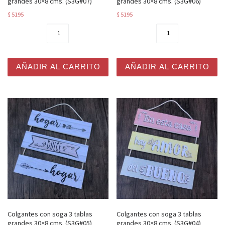
grandes 30×8 cms. (S3G#07)
grandes 30×8 cms. (S3G#06)
$
5195
$
5195
Colgantes con soga 3 tablas grandes 30x8 cms. (S3G#07
Colgantes con soga 3 tabla
AÑADIR AL CARRITO
AÑADIR AL CARRITO
Colgantes con soga 3 tablas
Colgantes con soga 3 tablas
grandes 30×8 cms. (S3G#05)
grandes 30×8 cms. (S3G#04)