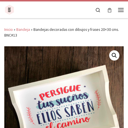
Saltar al contenido
Search
Men
Inicio
»
Bandeja
»
Bandejas decoradas con dibujos y frases 20×30 cms.
BNC#13