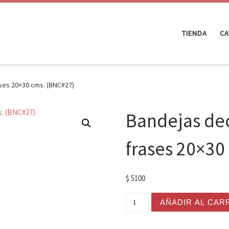
TIENDA
C
ses 20×30 cms. (BNC#27)
Bandejas dec
frases 20×30
$
5100
Bandejas decoradas con d
AÑADIR AL CAR