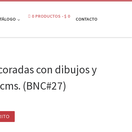
0 PRODUCTOS
$ 0
ATÁLOGO
CONTACTO
oradas con dibujos y
 cms. (BNC#27)
ibujos y frases 20x30 cms. (BNC#27) cantidad
RITO