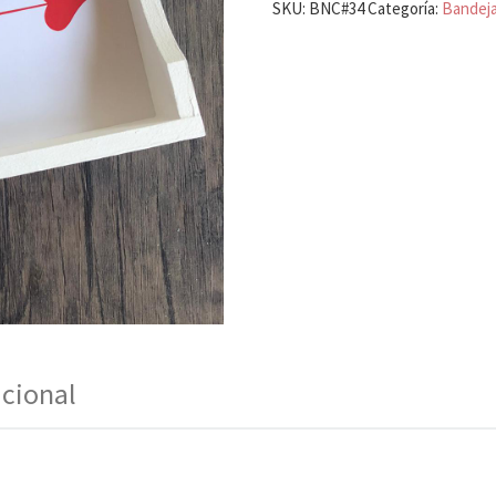
SKU:
BNC#34
Categoría:
Bandej
icional