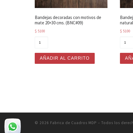
Bandejas decoradas con motivos de
Bandej
mate 20×30 cms. (BNC#09)
natura
$
5100
$
5100
Bandejas decoradas con motivos de mate 2
Bande
AÑADIR AL CARRITO
AÑ
© 2026
Fabrica de Cuadros MDP
– Todos los derec