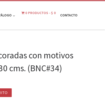
0 PRODUCTOS
$ 0
TÁLOGO
CONTACTO
coradas con motivos
30 cms. (BNC#34)
otivos de amor 20x30 cms. (BNC#34) cantidad
RITO