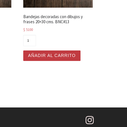
Bandejas decoradas con dibujos y
frases 20×30 cms. BNC#13
$
5100
 cantidad
tivos coloridos 20x30 cms. (BNC#24) cantidad
Bandejas decoradas con dibujos y frases 20x3
AÑADIR AL CARRITO