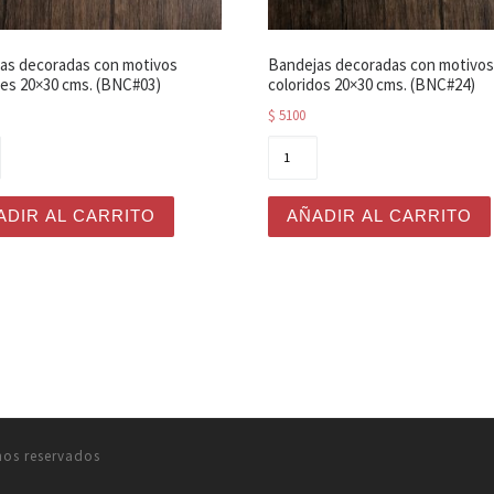
as decoradas con motivos
Bandejas decoradas con motivos
les 20×30 cms. (BNC#03)
coloridos 20×30 cms. (BNC#24)
$
5100
0x30 cms. (BNC#09) cantidad
jas decoradas con motivos naturales 20x30 cms. (BNC#03)
Bandejas decoradas con mo
ADIR AL CARRITO
AÑADIR AL CARRITO
hos reservados