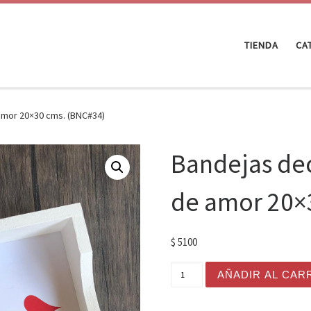
TIENDA
CA
amor 20×30 cms. (BNC#34)
Bandejas de
de amor 20×
$
5100
Bandejas decoradas con m
AÑADIR AL CAR