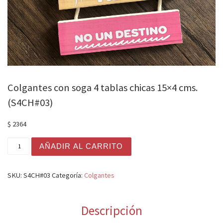
Colgantes con soga 4 tablas chicas 15×4 cms.
(S4CH#03)
$
2364
Colgantes con soga 4 tablas chicas 15x4 cms. (S4CH#03
AÑADIR AL CARRITO
SKU:
S4CH#03
Categoría:
Colgantes
Descripción