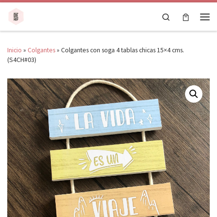
Saltar al contenido
Search
Men
Inicio
»
Colgantes
»
Colgantes con soga 4 tablas chicas 15×4 cms.
(S4CH#03)