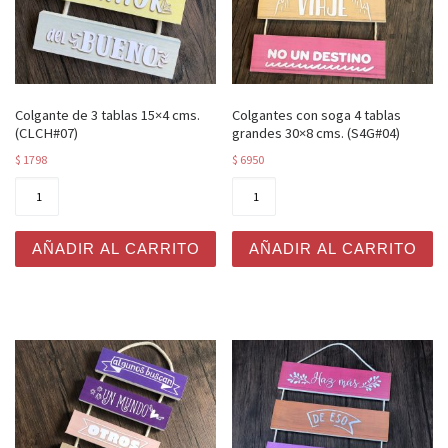
Colgante de 3 tablas 15×4 cms.
Colgantes con soga 4 tablas
(CLCH#07)
grandes 30×8 cms. (S4G#04)
$
1798
$
6950
Colgante de 3 tablas 15x4 cms. (CLCH#07) cantidad
Colgantes con soga 4 tabla
AÑADIR AL CARRITO
AÑADIR AL CARRITO