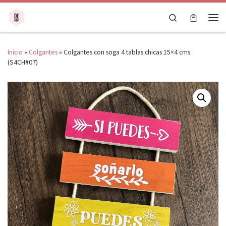
Saltar al contenido
Search
Men
Inicio
»
Colgantes
»
Colgantes con soga 4 tablas chicas 15×4 cms.
(S4CH#07)