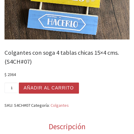
Colgantes con soga 4 tablas chicas 15×4 cms.
(S4CH#07)
$
2364
Colgantes con soga 4 tablas chicas 15x4 cms. (S4CH#07
AÑADIR AL CARRITO
SKU:
S4CH#07
Categoría:
Colgantes
Descripción