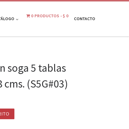
0 PRODUCTOS
$ 0
TÁLOGO
CONTACTO
n soga 5 tablas
8 cms. (S5G#03)
as grandes 30x8 cms. (S5G#03) cantidad
RITO