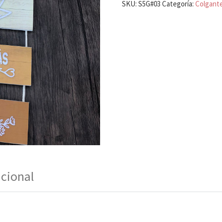
SKU:
S5G#03
Categoría:
Colgant
icional