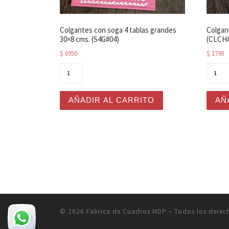
Colgantes con soga 4 tablas grandes
Colgan
30×8 cms. (S4G#04)
(CLCH#
$
6950
$
1798
Colgantes con soga 4 tablas grandes 30x8 
Colga
AÑADIR AL CARRITO
AÑ
© 2026
Fabrica de Cuadros MDP
– Todos los derec