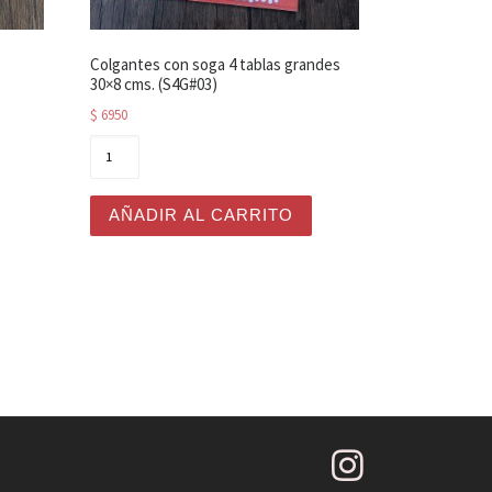
Colgantes con soga 4 tablas grandes
30×8 cms. (S4G#03)
$
6950
 cms. (CLCH#04) cantidad
Colgantes con soga 4 tablas grandes 30x8 cms.
AÑADIR AL CARRITO