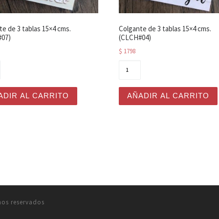
te de 3 tablas 15×4 cms.
Colgante de 3 tablas 15×4 cms.
07)
(CLCH#04)
$
1798
cms. (S4G#04) cantidad
nte de 3 tablas 15x4 cms. (CLCH#07) cantidad
Colgante de 3 tablas 15x4
ADIR AL CARRITO
AÑADIR AL CARRITO
hos reservados