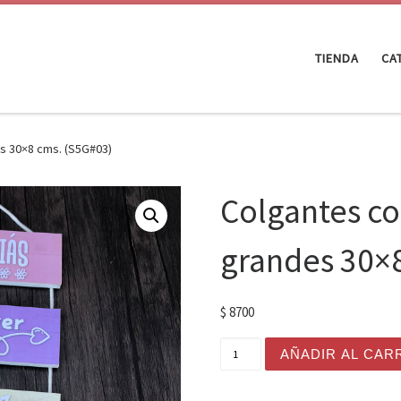
TIENDA
CA
s 30×8 cms. (S5G#03)
Colgantes co
grandes 30×
$
8700
Colgantes con soga 5 tabl
AÑADIR AL CAR