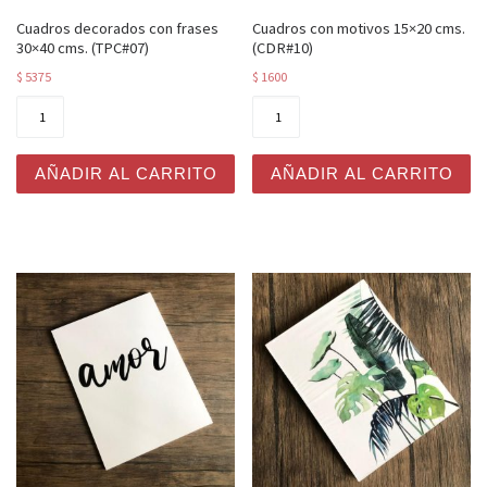
Cuadros decorados con frases
Cuadros con motivos 15×20 cms.
30×40 cms. (TPC#07)
(CDR#10)
$
5375
$
1600
Cuadros decorados con frases 30x40 cms. (TPC#07) can
Cuadros con motivos 15x20 
AÑADIR AL CARRITO
AÑADIR AL CARRITO