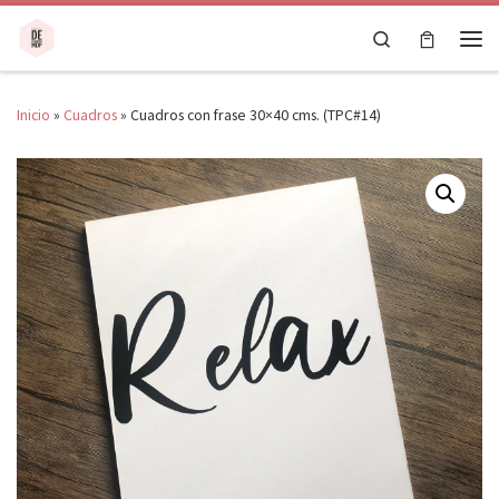
Saltar al contenido
Search
Men
Inicio
»
Cuadros
»
Cuadros con frase 30×40 cms. (TPC#14)