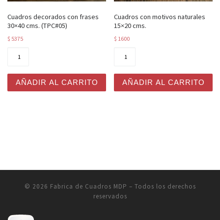
Cuadros decorados con frases
Cuadros con motivos naturales
30×40 cms. (TPC#05)
15×20 cms.
$
5375
$
1600
Cuadros decorados con frases 30x40 cms. (TPC#05) can
Cuadros con motivos natura
AÑADIR AL CARRITO
AÑADIR AL CARRITO
© 2026
Fabrica de Cuadros MDP
– Todos los derechos
reservados