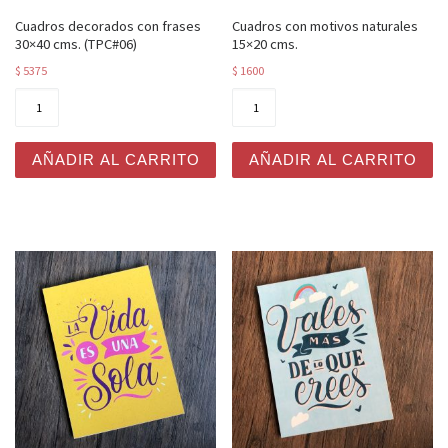
Cuadros decorados con frases
Cuadros con motivos naturales
30×40 cms. (TPC#06)
15×20 cms.
$
5375
$
1600
Cuadros decorados con frases 30x40 cms. (TPC#06) can
Cuadros con motivos natura
AÑADIR AL CARRITO
AÑADIR AL CARRITO