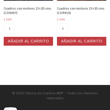
Cuadros con motivos 15×20 cms.
Cuadros con motivos 15×20 cms.
(CDR#07)
(CDR#10)
$
1600
$
1600
Cuadros con motivos 15x20 cms. (CDR#07) cantidad
Cuadros con motivos 15x20 
AÑADIR AL CARRITO
AÑADIR AL CARRITO
© 2026
Fabrica de Cuadros MDP
– Todos los derechos
reservados