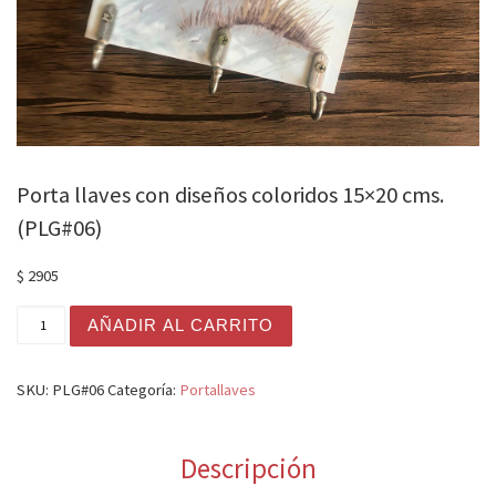
Porta llaves con diseños coloridos 15×20 cms.
(PLG#06)
$
2905
Porta llaves con diseños coloridos 15x20 cms. (PLG#06)
AÑADIR AL CARRITO
SKU:
PLG#06
Categoría:
Portallaves
Descripción