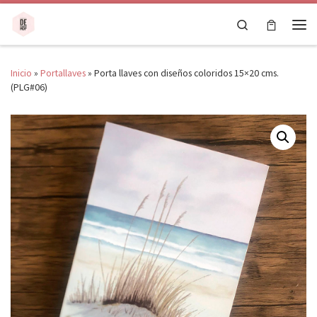
Saltar al contenido
Search
Men
Inicio
»
Portallaves
»
Porta llaves con diseños coloridos 15×20 cms.
(PLG#06)